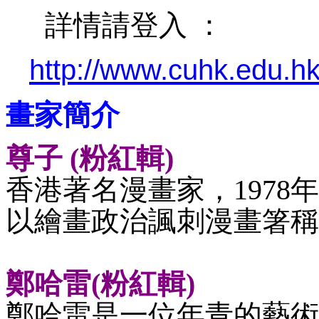
詳情請登入 ：
http://www.cuhk.edu.hk/
畫家簡介
尊子
(粉紅輯)
香港著名漫畫家，
197
以繪畫政治諷刺漫畫箸稱
鄭哈雷
(粉紅輯)
鄭哈雷是一位年青的藝術