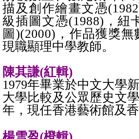
描及創作繪畫文憑
(1
級插圖文憑(1988)，
紐
圖)(2000)，
作品獲獎無
現職顯理中學教師。
陳其謙
(紅輯)
1979年畢業於中文大學
大學比較及公眾歷史文學
年，現任香港藝術館及
楊雪盈
(橙輯)