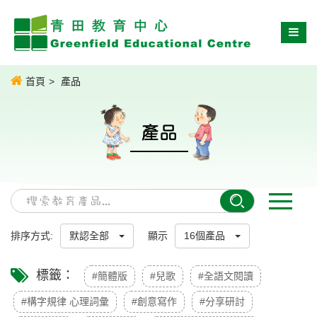
首頁
產品
產品
排序方式:
默認全部
顯示
16個產品
標籤：
#簡體版
#兒歌
#全語文閱讀
#構字規律 心理詞彙
#創意寫作
#分享研討