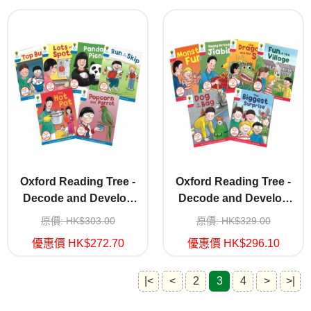
Oxford Reading Tree -
Oxford Reading Tree -
Decode and Develop
Decode and Develop
Stage 3 China
Stage 4 China
原價: HK$303.00
原價: HK$329.00
優惠價 HK$272.70
優惠價 HK$296.10
|<
<
2
3
4
>
>|