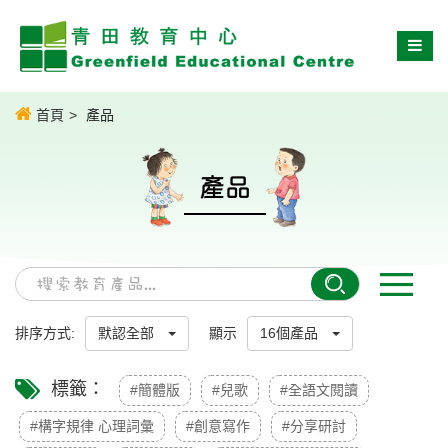
首頁
產品
產品
排序方式:
默認全部
顯示
16個產品
標籤：
#簡體版
#兒歌
#全語文閱讀
#構字規律 心理詞彙
#創意寫作
#分享研討