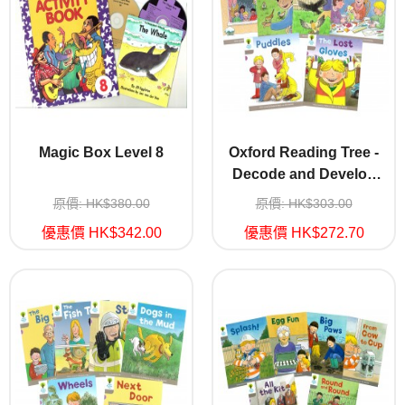
Magic Box Level 8
Oxford Reading Tree -
Decode and Develop
Stage 1(Wordless)
原價: HK$380.00
原價: HK$303.00
優惠價 HK$342.00
優惠價 HK$272.70