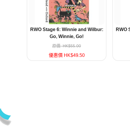
RWO Stage 6: Winnie and Wilbur:
RWO St
Go, Winnie, Go!
原價: HK$55.00
優惠價 HK$49.50