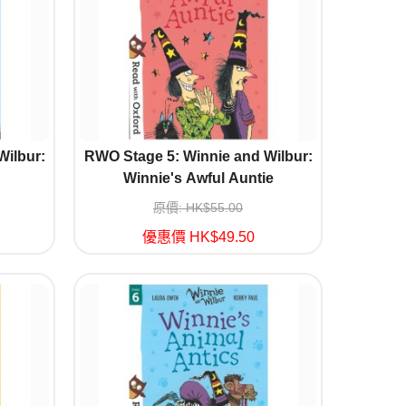
Wilbur:
RWO Stage 5: Winnie and Wilbur:
Winnie's Awful Auntie
原價: HK$55.00
優惠價 HK$49.50