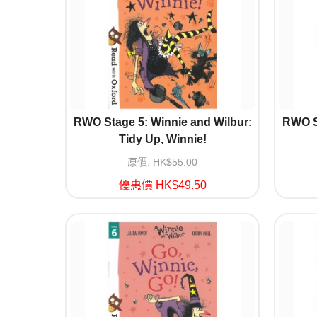
RWO Stage 5: Winnie and Wilbur:
RWO St
Tidy Up, Winnie!
原價: HK$55.00
優惠價 HK$49.50