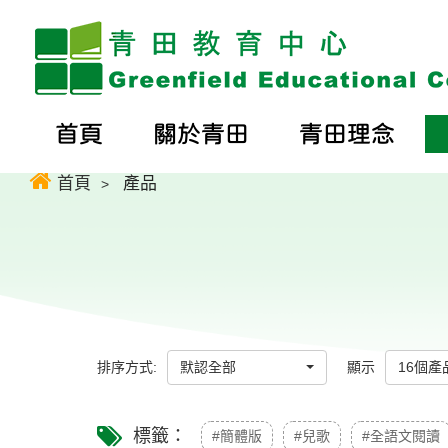
首頁
關於青田
青田理念
首頁
產品
排序方式:
默認全部
顯示
16個產
標籤：
#簡體版
#兒歌
#全語文閱讀