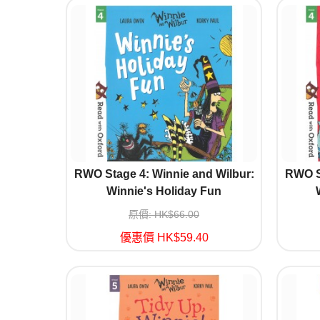
RWO Stage 4: Winnie and Wilbur:
RWO St
Winnie's Holiday Fun
原價: HK$66.00
優惠價 HK$59.40