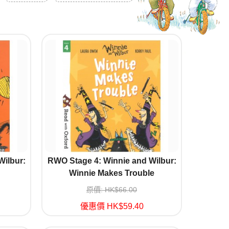
Wilbur:
RWO Stage 4: Winnie and Wilbur:
Winnie Makes Trouble
原價: HK$66.00
優惠價 HK$59.40