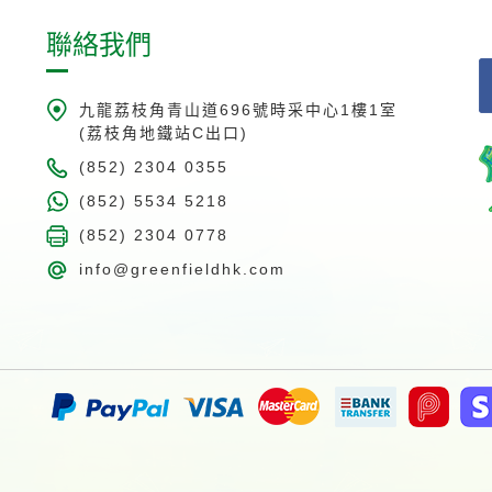
聯絡我們
九龍荔枝角青山道696號時采中心1樓1室
(荔枝角地鐵站C出口)
(852) 2304 0355
(852) 5534 5218
(852) 2304 0778
info@greenfieldhk.com