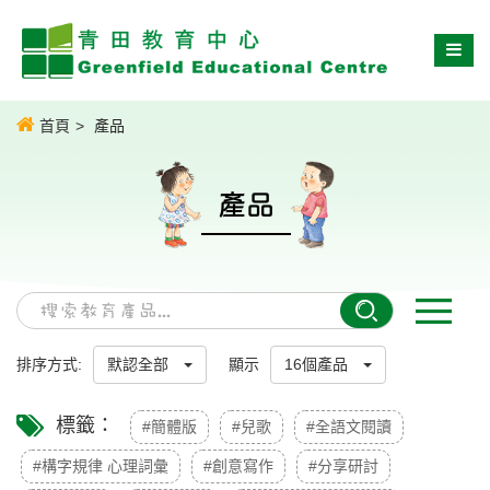
首頁
產品
產品
排序方式:
默認全部
顯示
16個產品
標籤：
#簡體版
#兒歌
#全語文閱讀
#構字規律 心理詞彙
#創意寫作
#分享研討