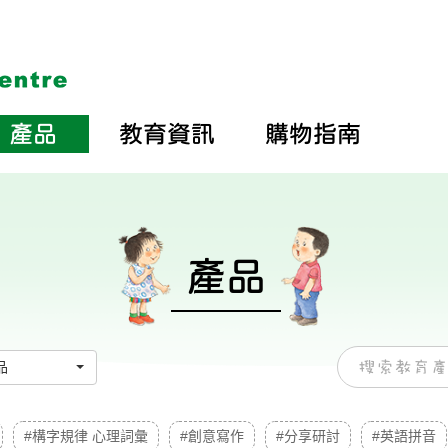
產品
教育資訊
購物指南
產品
品
#構字規律 心理詞彙
#創意寫作
#分享研討
#英語拼音