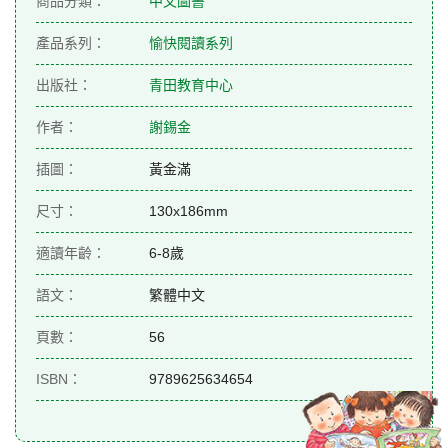
商品分類：
中文圖書
產品系列：
愉快閱讀系列
出版社：
青田教育中心
作者：
謝錫金
插圖：
黃金滿
尺寸：
130x186mm
適讀年齡：
6-8歲
語文：
繁體中文
頁數：
56
ISBN：
9789625634654