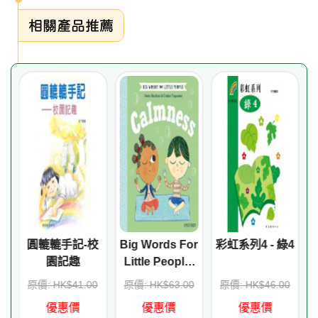
相關產品推薦
e
圓轆轆手記-校
Big Words For
彩虹系列4 - 綠4
d
園記趣
Little People:
Calmness
0
原價: HK$41.00
原價: HK$63.00
原價: HK$46.00
優惠價
優惠價
優惠價