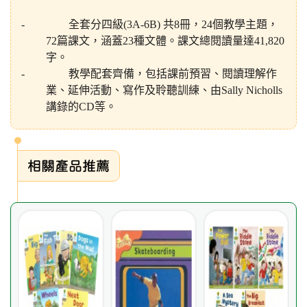
-
全套分四級
(3A-6B)
共
8
冊，
24
個教學主題，
72
篇課文，涵蓋
23
種文體。課文總閱讀量達
41,820
字。
-
教學配套齊備，包括課前預習、閱讀理解作
業、延伸活動、寫作及聆聽訓練、由
Sally Nicholls
講錄的
CD
等。
相關產品推薦