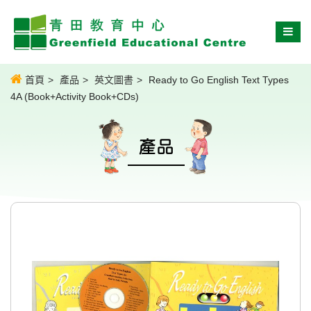
首頁
產品
英文圖書
Ready to Go English Text Types
4A (Book+Activity Book+CDs)
產品