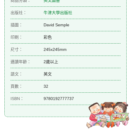
商品分類：
英文圖書
出版社：
牛津大學出版社
插圖：
David Semple
印刷：
彩色
尺寸：
245x245mm
適讀年齡：
2歲以上
語文：
英文
頁數：
32
ISBN：
9780192777737