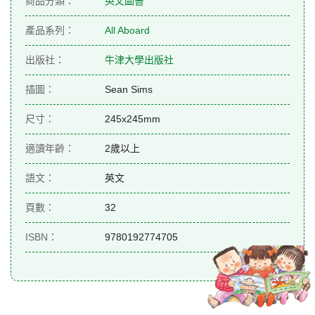
商品分類：
英文圖書
產品系列：
All Aboard
出版社：
牛津大學出版社
插圖：
Sean Sims
尺寸：
245x245mm
適讀年齡：
2歲以上
語文：
英文
頁數：
32
ISBN：
9780192774705