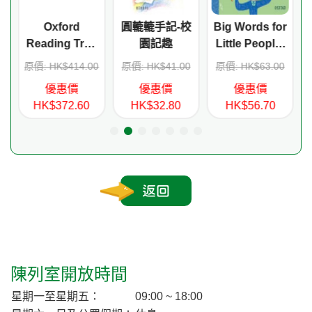
文
Oxford
圓轆轆手記-校
Big Words for
Reading Tree
園記趣
Little People:
Stage 5 More
Our World
0
原價: HK$414.00
原價: HK$41.00
原價: HK$63.00
Stories B (6
優惠價
優惠價
優惠價
titles+CD)
HK$372.60
HK$32.80
HK$56.70
返回
陳列室開放時間
星期一至星期五：
09:00 ~ 18:00