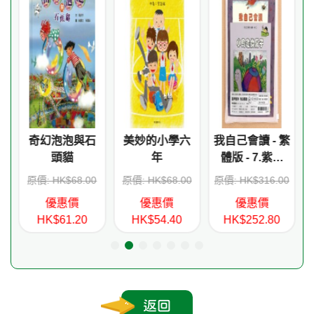
ge
奇幻泡泡與石
美妙的小學六
我自己會讀 - 繁
頭貓
年
體版 - 7.紫輯
(書12冊、QR
0
原價: HK$68.00
原價: HK$68.00
原價: HK$316.00
Code故事錄
優惠價
優惠價
優惠價
音、練習1本)
HK$61.20
HK$54.40
HK$252.80
返回