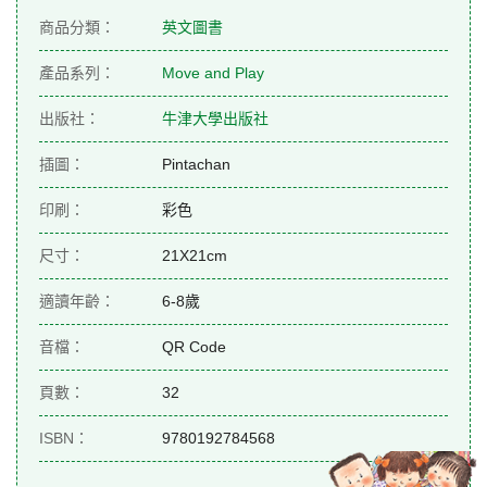
商品分類：
英文圖書
產品系列：
Move and Play
出版社：
牛津大學出版社
插圖：
Pintachan
印刷：
彩色
尺寸：
21X21cm
適讀年齡：
6-8歲
音檔：
QR Code
頁數：
32
ISBN：
9780192784568