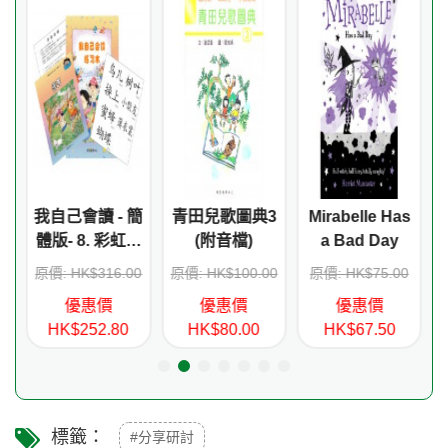
我自己會讀 - 簡
青田兒歌圖典3
Mirabelle Has
Ba
體版- 8. 彩虹輯
(附音檔)
a Bad Day
Bun
(書12冊、QR
Mi
原價: HK$316.00
原價: HK$100.00
原價: HK$75.00
原價: H
Code故事錄
Bir
優惠價
優惠價
優惠價
優
音、練習1本)
HK$252.80
HK$80.00
HK$67.50
HK$
標籤：
#分享研討