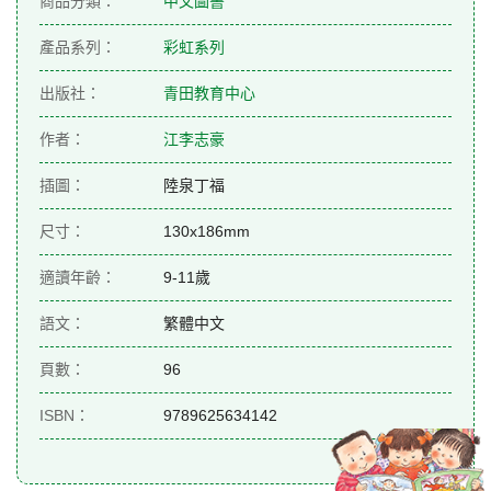
商品分類：
中文圖書
產品系列：
彩虹系列
出版社：
青田教育中心
作者：
江李志豪
插圖：
陸泉丁福
尺寸：
130x186mm
適讀年齡：
9-11歲
語文：
繁體中文
頁數：
96
ISBN：
9789625634142