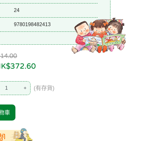
24
9780198482413
4.00
$372.60
(有存貨)
+
物車
間