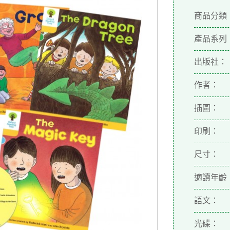
商品分類
產品系列
出版社：
作者：
插圖：
印刷：
尺寸：
適讀年齡
語文：
光碟：