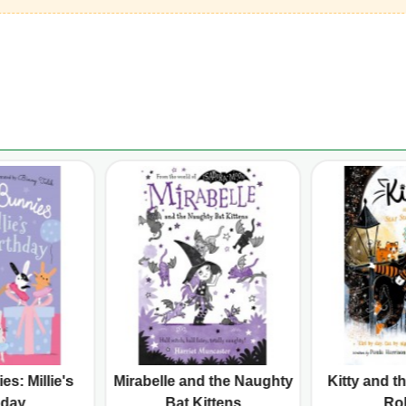
es: Millie's
Mirabelle and the Naughty
Kitty and t
hday
Bat Kittens
Ro