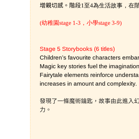
增親切感。
階段
1至4為生活故事，在階段
(幼稚園stage 1-3，小學stage 3-9)
Stage 5 Storybooks (6 titles)
Children’s favourite characters emba
Magic key stories fuel the imaginatio
Fairytale elements reinforce understa
increases in amount and complexity.
發現了一條魔術鑰匙，故事由此進入
力。