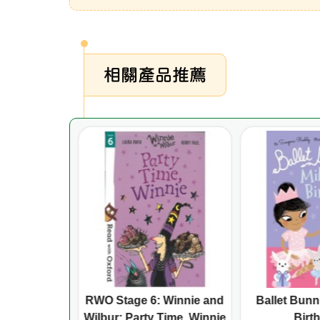
相關產品推薦
 Winnie and
RWO Stage 6: Winnie and
Ballet Bunni
e Dresses Up
Wilbur: Party Time, Winnie
Birt