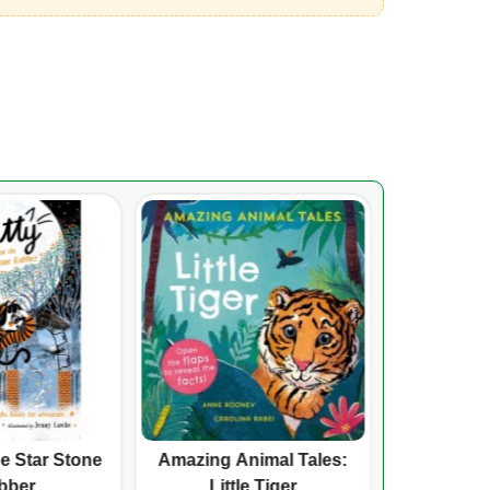
he Star Stone
Amazing Animal Tales:
彩虹系列
bber
Little Tiger