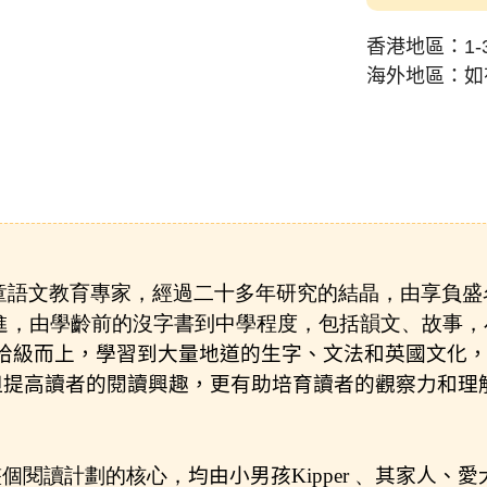
香港地區：1-
海外地區：如
ORT)是由一組兒童語文教育專家，經過二十多年研究的結晶，
，循序漸進，由學齡前的沒字書到中學程度，包括韻文、故
拾級而上，學習到大量地道的生字、文法和英國文化
但提高讀者的閱讀興趣，更有助培育讀者的觀察力和理
9) 是整個閱讀計劃的核心，
均由
小男孩
Kipper 、
其家人、愛